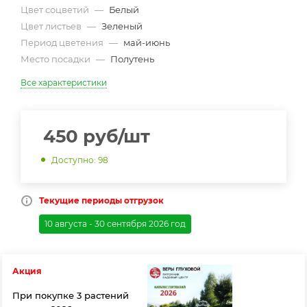
Цвет соцветий
—
Белый
Цвет листьев
—
Зеленый
Период цветения
—
май-июнь
Место посадки
—
Полутень
Все характеристики
450
руб
/шт
Доступно: 98
Текущие периоды отгрузок
10 августа - 30 сентября 2026 год
Акция
При покупке 3 растений