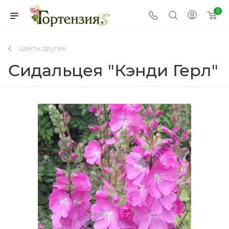
0
Цветы другие
Сидальцея "Кэнди Герл"