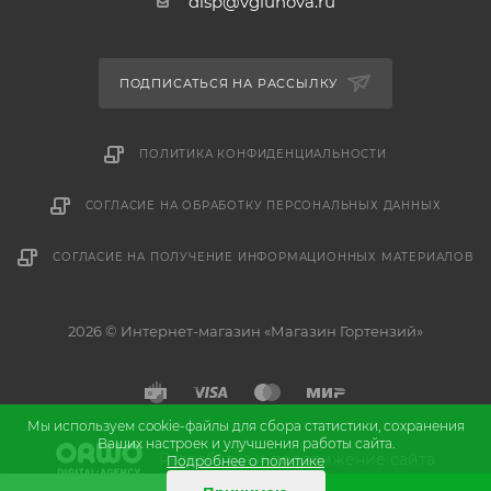
disp@vgluhova.ru
ПОДПИСАТЬСЯ НА РАССЫЛКУ
ПОЛИТИКА КОНФИДЕНЦИАЛЬНОСТИ
СОГЛАСИЕ НА ОБРАБОТКУ ПЕРСОНАЛЬНЫХ ДАННЫХ
СОГЛАСИЕ НА ПОЛУЧЕНИЕ ИНФОРМАЦИОННЫХ МАТЕРИАЛОВ
2026 © Интернет-магазин «Магазин Гортензий»
Мы используем cookie-файлы для сбора статистики, сохранения
Ваших настроек и улучшения работы сайта.
и
Разработка
продвижение сайта
Подробнее о политике