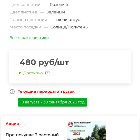
Цвет соцветий
—
Розовый
Цвет листьев
—
Зеленый
Период цветения
—
июль-август
Место посадки
—
Солнце/Полутень
Все характеристики
480
руб
/шт
Доступно: 173
Текущие периоды отгрузок
10 августа - 30 сентября 2026 год
Акция
При покупке 3 растений