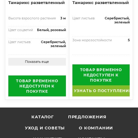
Тамарикс разветвленный
Тамарикс разветвленный
Высота взрослого растения
3 м
Цвет листьев
Серебристый,
зеленый
Цвет соцветий
Белый, розовый
Зона морозостойкости
5
Цвет листьев
Серебристый,
зеленый
Показать еще
ТОВАР ВРЕМЕННО
НЕДОСТУПЕН К
ПОКУПКЕ
ТОВАР ВРЕМЕННО
НЕДОСТУПЕН К
УЗНАТЬ О ПОСТУПЛЕНИИ
ПОКУПКЕ
КАТАЛОГ
ПРЕДЛОЖЕНИЯ
УХОД И СОВЕТЫ
О КОМПАНИИ