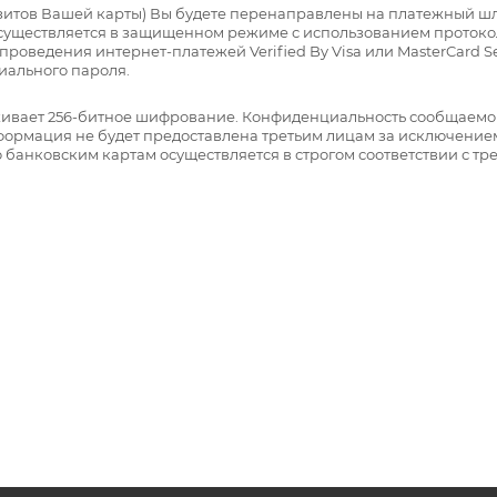
изитов Вашей карты) Вы будете перенаправлены на платежный
уществляется в защищенном режиме с использованием протокол
проведения интернет-платежей Verified By Visa или MasterCard 
иального пароля.
живает 256-битное шифрование. Конфиденциальность сообщаем
ормация не будет предоставлена третьим лицам за исключением
банковским картам осуществляется в строгом соответствии с тре