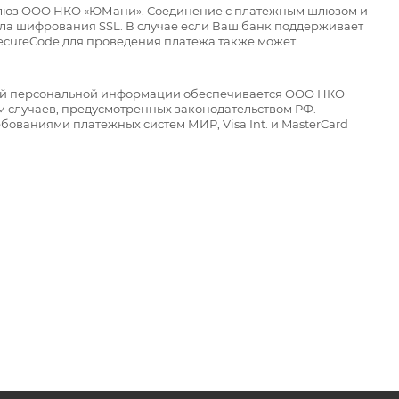
 шлюз ООО НКО «ЮМани». Соединение с платежным шлюзом и
а шифрования SSL. В случае если Ваш банк поддерживает
SecureCode для проведения платежа также может
ой персональной информации обеспечивается ООО НКО
 случаев, предусмотренных законодательством РФ.
бованиями платежных систем МИР, Visa Int. и MasterCard