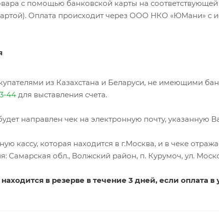
овара с помощью банковской карты на соответствующей
 картой). Оплата происходит через ООО НКО «ЮМани» с 
я
купателями из Казахстана и Беларуси, не имеющими бан
3-44
для выставления счета.
будет направлен чек на электронную почту, указанную В
ую кассу, которая находится в г.Москва, и в чеке отраж
 Самарская обл., Волжский район, п. Курумоч, ул. Моско
аходится в резерве в течение 3 дней, если оплата в у