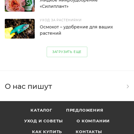
Жидкое микроудобрение
«Силиплант»
УХОД ЗА РАСТЕНИЯМИ
Осмокот – удобрение для ваших
растений
УХОД ЗА РАСТЕНИЯМИ
ЗАГРУЗИТЬ ЕЩЕ
Уход за розами
О РАСТЕНИЯХ
Гортензии – самый популярный в
О нас пишут
мире цветущий кустарник
КАТАЛОГ
ПРЕДЛОЖЕНИЯ
УХОД И СОВЕТЫ
О КОМПАНИИ
КАК КУПИТЬ
КОНТАКТЫ