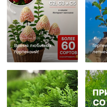
18 июня 2026
10 ию
Время любимых
Горте
гортензий!
летне