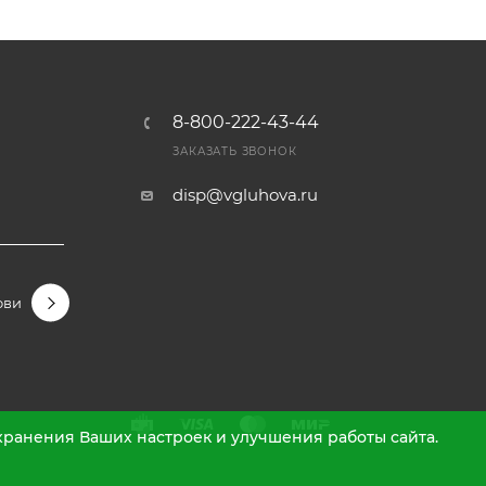
8-800-222-43-44
Ы
ЗАКАЗАТЬ ЗВОНОК
disp@vgluhova.ru
овидные
Гортензии крупнолистные
Гортензии метельчаты
охранения Ваших настроек и улучшения работы сайта.