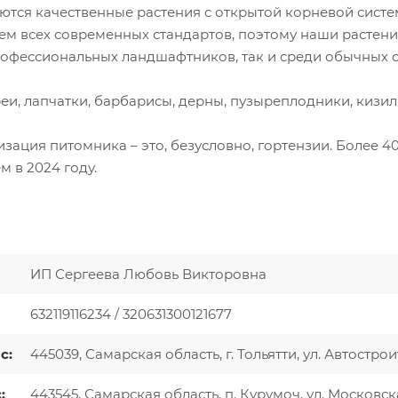
тся качественные растения с открытой корневой систе
ем всех современных стандартов, поэтому наши растен
рофессиональных ландшафтников, так и среди обычных 
, лапчатки, барбарисы, дерны, пузыреплодники, кизиль
зация питомника – это, безусловно, гортензии. Более 40
м в 2024 году.
ИП Сергеева Любовь Викторовна
632119116234 / 320631300121677
с:
445039, Самарская область, г. Тольятти, ул. Автострои
:
443545, Самарская область, п. Курумоч, ул. Московск