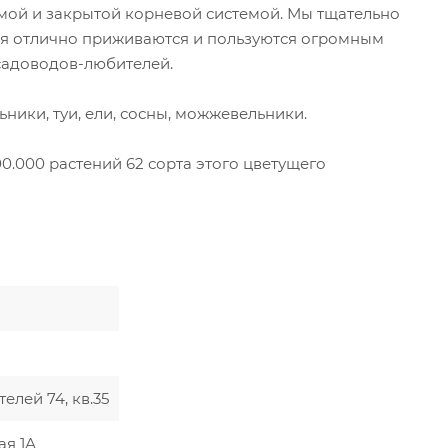
мой и закрытой корневой системой. Мы тщательно
ия отлично приживаются и пользуются огромным
садоводов-любителей.
ники, туи, ели, сосны, можжевельники.
0.000 растений 62 сорта этого цветущего
телей 74, кв.35
ая 1А