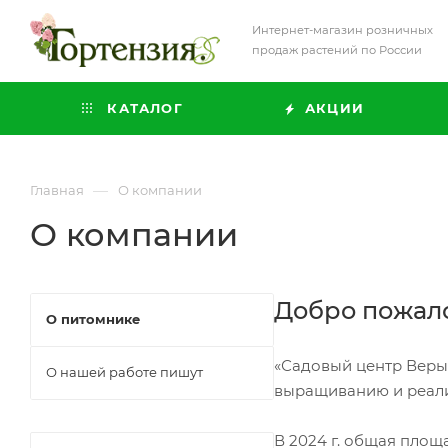
Интернет-магазин розничных
продаж растений по России
КАТАЛОГ
АКЦИИ
—
Главная
О компании
О компании
Добро пожало
О питомнике
«Садовый центр Веры 
О нашей работе пишут
выращиванию и реализ
В 2024 г. общая площ