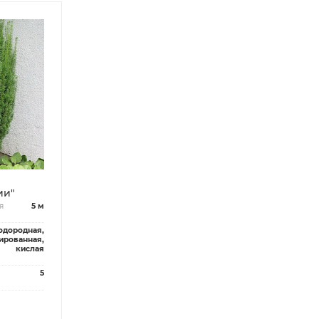
ии"
я
5 м
одородная,
ированная,
кислая
5