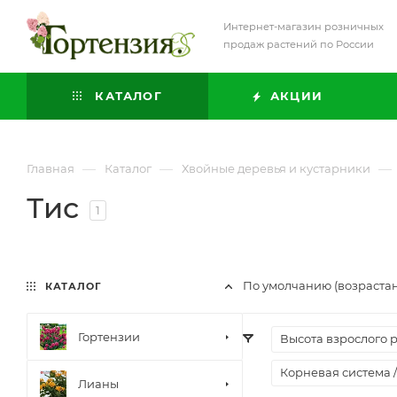
Интернет-магазин розничных
продаж растений по России
КАТАЛОГ
АКЦИИ
—
—
—
Главная
Каталог
Хвойные деревья и кустарники
Тис
1
По умолчанию (возраста
КАТАЛОГ
Гортензии
Высота взрослого 
Корневая система /
Лианы