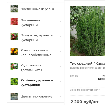
Лиственные деревья
Лиственные
кустарники
Плодовые деревья и
кустарники
Розы привитые и
корнесобственные
Тис средний " Хикс
Удобрения и
Высота взрослого растени
ядохимикаты
Почва
Пл
дрен
Хвойные деревья и
кустарники
Зона морозостойкости
Цветы многолетние
2 200
руб
/шт