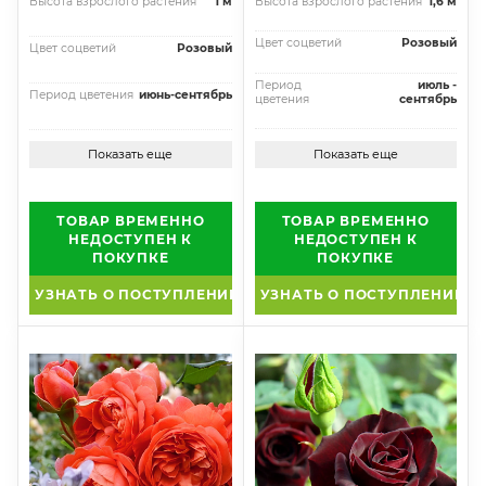
Высота взрослого растения
1 м
Высота взрослого растения
1,6 м
Цвет соцветий
Розовый
Цвет соцветий
Розовый
Период
июль -
Период цветения
июнь-сентябрь
цветения
сентябрь
Показать еще
Показать еще
ТОВАР ВРЕМЕННО
ТОВАР ВРЕМЕННО
НЕДОСТУПЕН К
НЕДОСТУПЕН К
ПОКУПКЕ
ПОКУПКЕ
УЗНАТЬ О ПОСТУПЛЕНИИ
УЗНАТЬ О ПОСТУПЛЕНИИ