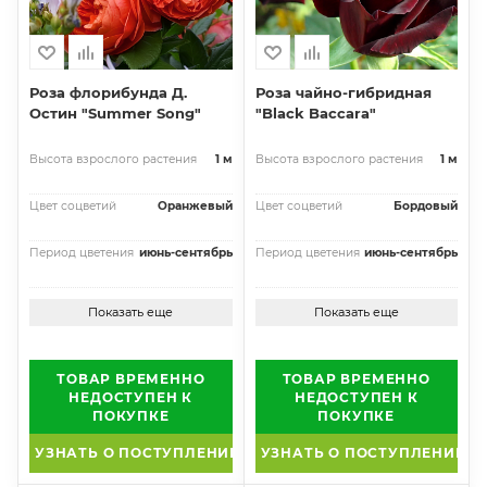
Роза флорибунда Д.
Роза чайно-гибридная
Остин "Summer Song"
"Black Baccara"
Высота взрослого растения
1 м
Высота взрослого растения
1 м
Цвет соцветий
Оранжевый
Цвет соцветий
Бордовый
Период цветения
июнь-сентябрь
Период цветения
июнь-сентябрь
Показать еще
Показать еще
ТОВАР ВРЕМЕННО
ТОВАР ВРЕМЕННО
НЕДОСТУПЕН К
НЕДОСТУПЕН К
ПОКУПКЕ
ПОКУПКЕ
УЗНАТЬ О ПОСТУПЛЕНИИ
УЗНАТЬ О ПОСТУПЛЕНИИ