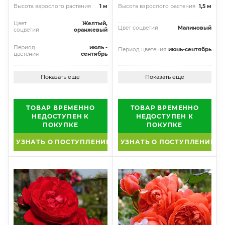
Высота взрослого растения
1 м
Высота взрослого растения
1,5 м
Цвет
Желтый,
Цвет соцветий
Малиновый
соцветий
оранжевый
Период
июль -
Период цветения
июнь-сентябрь
цветения
сентябрь
Показать еще
Показать еще
ТОВАР ВРЕМЕННО
ТОВАР ВРЕМЕННО
НЕДОСТУПЕН К
НЕДОСТУПЕН К
ПОКУПКЕ
ПОКУПКЕ
УЗНАТЬ О ПОСТУПЛЕНИИ
УЗНАТЬ О ПОСТУПЛЕНИИ