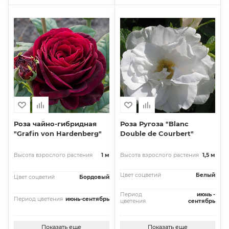
Роза чайно-гибридная
Роза Ругоза "Blanc
"Grafin von Hardenberg"
Double de Courbert"
Высота взрослого растения
1 м
Высота взрослого растения
1,5 м
Цвет соцветий
Белый
Цвет соцветий
Бордовый
Период
июнь -
Период цветения
июнь-сентябрь
цветения
сентябрь
Показать еще
Показать еще