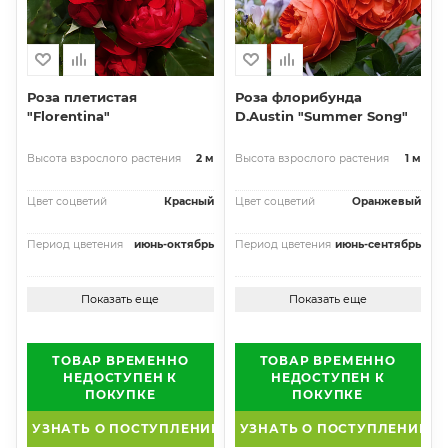
Роза плетистая
Роза флорибунда
"Florentina"
D.Austin "Summer Song"
Высота взрослого растения
2 м
Высота взрослого растения
1 м
Цвет соцветий
Красный
Цвет соцветий
Оранжевый
Период цветения
июнь-октябрь
Период цветения
июнь-сентябрь
Показать еще
Показать еще
ТОВАР ВРЕМЕННО
ТОВАР ВРЕМЕННО
НЕДОСТУПЕН К
НЕДОСТУПЕН К
ПОКУПКЕ
ПОКУПКЕ
УЗНАТЬ О ПОСТУПЛЕНИИ
УЗНАТЬ О ПОСТУПЛЕНИИ