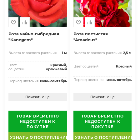
Роза чайно-гибридная
Роза плетистая
"Kanegem"
"Amadeus"
Высота взрослого растения
1 м
Высота взрослого растения
2,5 м
Цвет
Красный,
Цвет соцветий
Красный
соцветий
оранжевый
Период цветения
июнь-октябрь
Период цветения
июнь-сентябрь
Показать еще
Показать еще
ТОВАР ВРЕМЕННО
ТОВАР ВРЕМЕННО
НЕДОСТУПЕН К
НЕДОСТУПЕН К
ПОКУПКЕ
ПОКУПКЕ
УЗНАТЬ О ПОСТУПЛЕНИИ
УЗНАТЬ О ПОСТУПЛЕНИИ