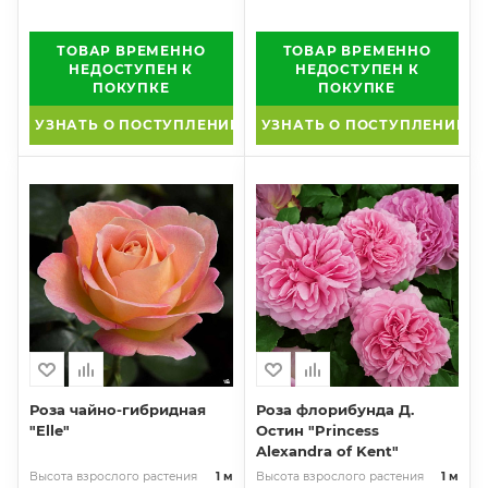
ТОВАР ВРЕМЕННО
ТОВАР ВРЕМЕННО
НЕДОСТУПЕН К
НЕДОСТУПЕН К
ПОКУПКЕ
ПОКУПКЕ
УЗНАТЬ О ПОСТУПЛЕНИИ
УЗНАТЬ О ПОСТУПЛЕНИИ
Роза чайно-гибридная
Роза флорибунда Д.
"Elle"
Остин "Princess
Alexandra of Kent"
Высота взрослого растения
1 м
Высота взрослого растения
1 м