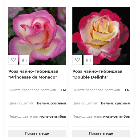
Роза чайно-гибридная
Роза чайно-гибридная
"Princesse de Monaco"
"Double Delight"
Высота взрослого растения
1 м
Высота взрослого растения
1 м
Цвет соцветий
Белый, розовый
Цвет соцветий
Белый, красный
Период цветения
июнь-сентябрь
Период цветения
июнь-сентябрь
Показать еще
Показать еще