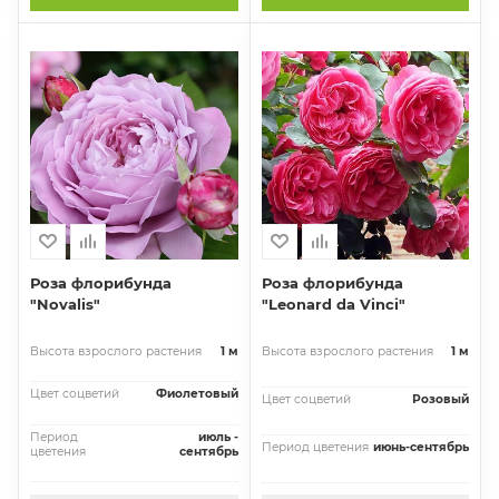
Роза флорибунда
Роза флорибунда
"Novalis"
"Leonard da Vinci"
Высота взрослого растения
1 м
Высота взрослого растения
1 м
Цвет соцветий
Фиолетовый
Цвет соцветий
Розовый
Период
июль -
Период цветения
июнь-сентябрь
цветения
сентябрь