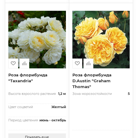
Роза флорибунда
Роза флорибунда
"Taxandria"
D.Austin "Graham
Thomas"
Высота взрослого растения
1,2 м
Зона морозостойкости
5
Цвет соцветий
Желтый
Период цветения
июнь - октябрь
Показать еще