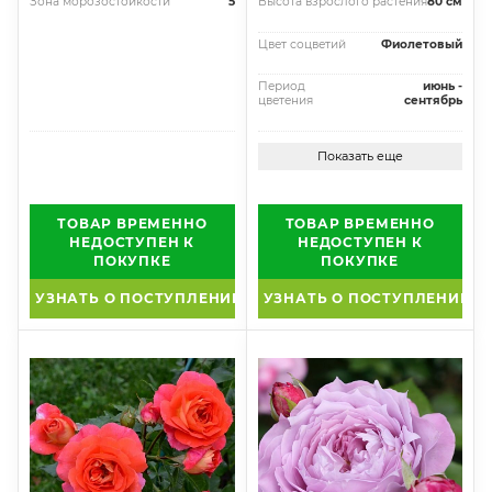
Зона морозостойкости
5
Высота взрослого растения
80 см
Цвет соцветий
Фиолетовый
Период
июнь -
цветения
сентябрь
Показать еще
ТОВАР ВРЕМЕННО
ТОВАР ВРЕМЕННО
НЕДОСТУПЕН К
НЕДОСТУПЕН К
ПОКУПКЕ
ПОКУПКЕ
УЗНАТЬ О ПОСТУПЛЕНИИ
УЗНАТЬ О ПОСТУПЛЕНИИ