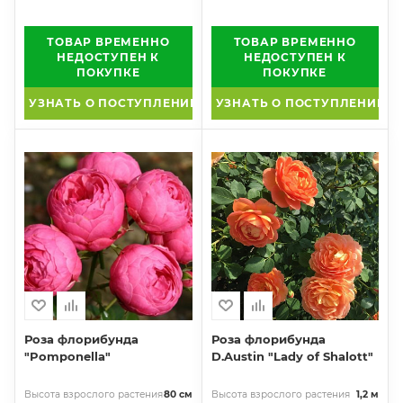
ТОВАР ВРЕМЕННО
ТОВАР ВРЕМЕННО
НЕДОСТУПЕН К
НЕДОСТУПЕН К
ПОКУПКЕ
ПОКУПКЕ
УЗНАТЬ О ПОСТУПЛЕНИИ
УЗНАТЬ О ПОСТУПЛЕНИИ
Роза флорибунда
Роза флорибунда
"Pomponella"
D.Austin "Lady of Shalott"
Высота взрослого растения
80 см
Высота взрослого растения
1,2 м