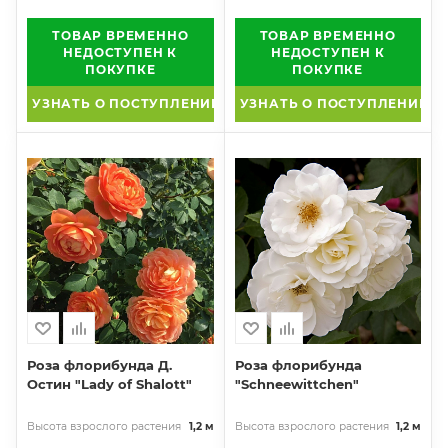
ТОВАР ВРЕМЕННО
ТОВАР ВРЕМЕННО
НЕДОСТУПЕН К
НЕДОСТУПЕН К
ПОКУПКЕ
ПОКУПКЕ
УЗНАТЬ О ПОСТУПЛЕНИИ
УЗНАТЬ О ПОСТУПЛЕНИИ
Роза флорибунда Д.
Роза флорибунда
Остин "Lady of Shalott"
"Schneewittchen"
Высота взрослого растения
1,2 м
Высота взрослого растения
1,2 м