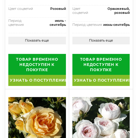
Цвет соцветий
Розовый
Цвет
Оранжевый,
соцветий
розовый
Период
июль -
цветения
сентябрь
Период цветения
июнь-сентябрь
Показать еще
Показать еще
ТОВАР ВРЕМЕННО
ТОВАР ВРЕМЕННО
НЕДОСТУПЕН К
НЕДОСТУПЕН К
ПОКУПКЕ
ПОКУПКЕ
УЗНАТЬ О ПОСТУПЛЕНИИ
УЗНАТЬ О ПОСТУПЛЕНИИ