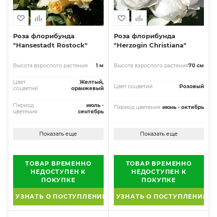
Роза флорибунда
Роза флорибунда
"Hansestadt Rostock"
"Herzogin Christiana"
Высота взрослого растения
1 м
Высота взрослого растения
70 см
Цвет
Желтый,
Цвет соцветий
Розовый
соцветий
оранжевый
Период
июль -
Период цветения
июнь - октябрь
цветения
сентябрь
Показать еще
Показать еще
ТОВАР ВРЕМЕННО
ТОВАР ВРЕМЕННО
НЕДОСТУПЕН К
НЕДОСТУПЕН К
ПОКУПКЕ
ПОКУПКЕ
УЗНАТЬ О ПОСТУПЛЕНИИ
УЗНАТЬ О ПОСТУПЛЕНИИ