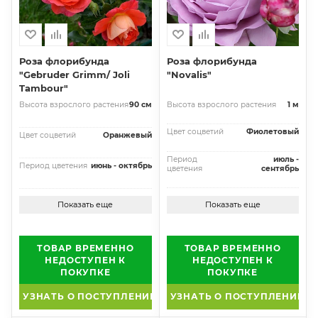
Роза флорибунда
Роза флорибунда
"Gebruder Grimm/ Joli
"Novalis"
Tambour"
Высота взрослого растения
90 см
Высота взрослого растения
1 м
Цвет соцветий
Фиолетовый
Цвет соцветий
Оранжевый
Период
июль -
Период цветения
июнь - октябрь
цветения
сентябрь
Показать еще
Показать еще
ТОВАР ВРЕМЕННО
ТОВАР ВРЕМЕННО
НЕДОСТУПЕН К
НЕДОСТУПЕН К
ПОКУПКЕ
ПОКУПКЕ
УЗНАТЬ О ПОСТУПЛЕНИИ
УЗНАТЬ О ПОСТУПЛЕНИИ