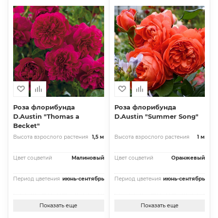
Роза флорибунда
Роза флорибунда
D.Austin "Thomas a
D.Austin "Summer Song"
Becket"
Высота взрослого растения
1,5 м
Высота взрослого растения
1 м
Цвет соцветий
Малиновый
Цвет соцветий
Оранжевый
Период цветения
июнь-сентябрь
Период цветения
июнь-сентябрь
Показать еще
Показать еще