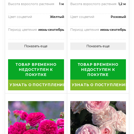
Высота взрослого растения
1 м
Высота взрослого растения
1,2 м
Цвет соцветий
Желтый
Цвет соцветий
Розовый
Период цветения
июнь-сентябрь
Период цветения
июнь-сентябрь
Показать еще
Показать еще
ТОВАР ВРЕМЕННО
ТОВАР ВРЕМЕННО
НЕДОСТУПЕН К
НЕДОСТУПЕН К
ПОКУПКЕ
ПОКУПКЕ
УЗНАТЬ О ПОСТУПЛЕНИИ
УЗНАТЬ О ПОСТУПЛЕНИИ