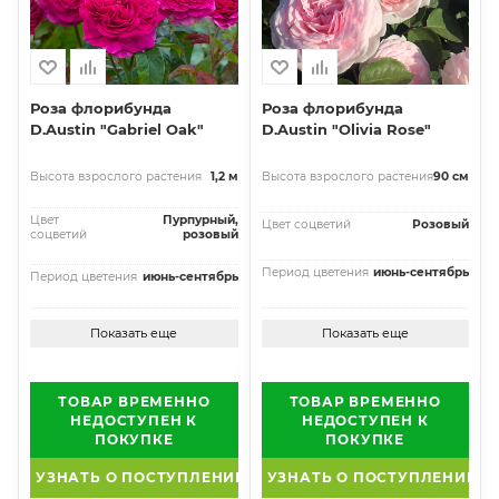
Роза флорибунда
Роза флорибунда
D.Austin "Gabriel Oak"
D.Austin "Olivia Rose"
Высота взрослого растения
1,2 м
Высота взрослого растения
90 см
Цвет
Пурпурный,
Цвет соцветий
Розовый
соцветий
розовый
Период цветения
июнь-сентябрь
Период цветения
июнь-сентябрь
Показать еще
Показать еще
ТОВАР ВРЕМЕННО
ТОВАР ВРЕМЕННО
НЕДОСТУПЕН К
НЕДОСТУПЕН К
ПОКУПКЕ
ПОКУПКЕ
УЗНАТЬ О ПОСТУПЛЕНИИ
УЗНАТЬ О ПОСТУПЛЕНИИ