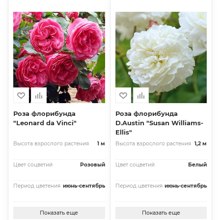
Роза флорибунда
Роза флорибунда
"Leonard da Vinci"
D.Austin "Susan Williams-
Ellis"
Высота взрослого растения
1 м
Высота взрослого растения
1,2 м
Цвет соцветий
Розовый
Цвет соцветий
Белый
Период цветения
июнь-сентябрь
Период цветения
июнь-сентябрь
Показать еще
Показать еще