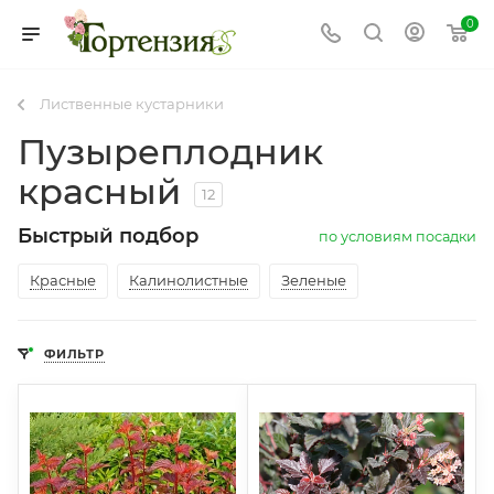
0
Лиственные кустарники
Пузыреплодник
красный
12
Быстрый подбор
по условиям посадки
Красные
Калинолистные
Зеленые
ФИЛЬТР