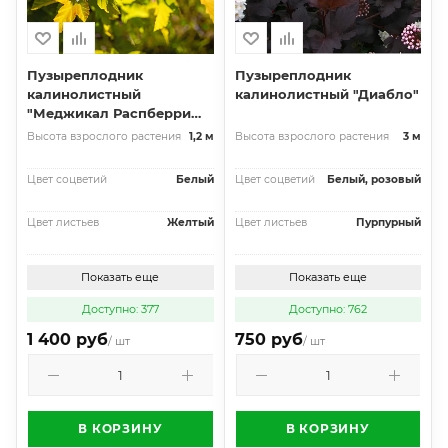
Пузыреплодник
Пузыреплодник
калинолистный
калинолистный "Диабло"
"Меджикал Распберри
Лемонад"
Высота взрослого растения
1,2 м
Высота взрослого растения
3 м
Цвет соцветий
Белый
Цвет соцветий
Белый, розовый
Цвет листьев
Желтый
Цвет листьев
Пурпурный
Показать еще
Показать еще
Доступно: 377
Доступно: 762
1 400 руб
750 руб
/ шт
/ шт
В КОРЗИНУ
В КОРЗИНУ