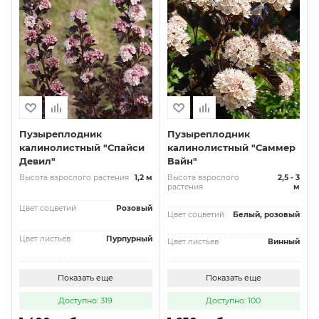
Пузыреплодник
Пузыреплодник
калинолистный "Спайси
калинолистный "Саммер
Девил"
Вайн"
Высота взрослого растения
1,2 м
Высота взрослого
2,5 - 3
растения
м
Цвет соцветий
Розовый
Цвет соцветий
Белый, розовый
Цвет листьев
Пурпурный
Цвет листьев
Винный
Показать еще
Показать еще
Доступно: 319
Доступно: 100