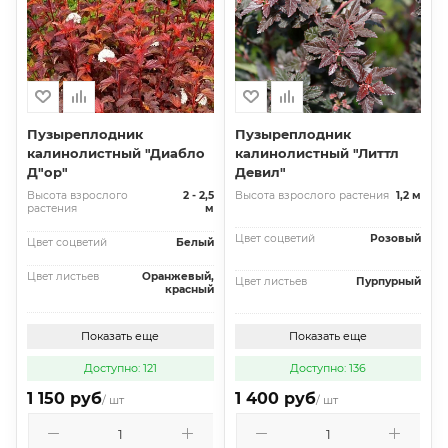
Пузыреплодник
Пузыреплодник
калинолистный "Диабло
калинолистный "Литтл
Д"ор"
Девил"
Высота взрослого
2 - 2,5
Высота взрослого растения
1,2 м
растения
м
Цвет соцветий
Розовый
Цвет соцветий
Белый
Цвет листьев
Оранжевый,
Цвет листьев
Пурпурный
красный
Показать еще
Показать еще
Доступно: 121
Доступно: 136
1 150 руб
1 400 руб
/ шт
/ шт