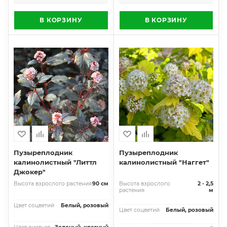
В КОРЗИНУ
В КОРЗИНУ
Пузыреплодник
Пузыреплодник
калинолистный "Литтл
калинолистный "Наггет"
Джокер"
Высота взрослого растения
90 см
Высота взрослого
2 - 2,5
растения
м
Цвет соцветий
Белый, розовый
Цвет соцветий
Белый, розовый