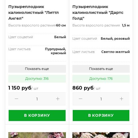
Пузыреплодник
Пузыреплодник
калинолистный "Литтл
калинолистный "Дартс
Ангел"
Голд"
Высота взрослого растения
60 см
Высота взрослого растения
1,5 м
Цвет соцветий
Белый
Цвет соцветий
Белый, розовый
Цвет листьев
Пурпурный,
Цвет листьев
Светло-желтый
красный
Показать еще
Показать еще
Доступно: 316
Доступно: 176
1 150 руб
860 руб
/ шт
/ шт
В КОРЗИНУ
В КОРЗИНУ