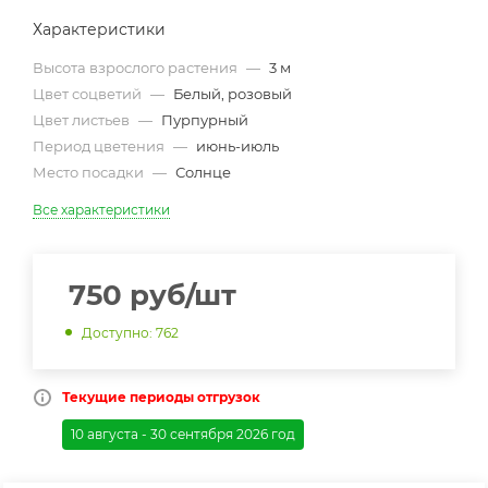
Характеристики
Высота взрослого растения
—
3 м
Цвет соцветий
—
Белый, розовый
Цвет листьев
—
Пурпурный
Период цветения
—
июнь-июль
Место посадки
—
Солнце
Все характеристики
750
руб
/шт
Доступно: 762
Текущие периоды отгрузок
10 августа - 30 сентября 2026 год