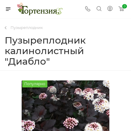
0
Пузыреплодник
Пузыреплодник
калинолистный
"Диабло"
Популярно