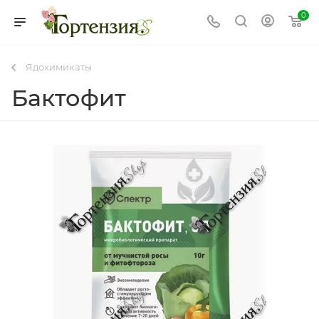
0
Ядохимикаты
Бактофит