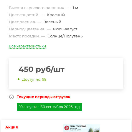
Высота взрослого растения
—
1 м
Цвет соцветий
—
Красный
Цвет листьев
—
Зеленый
Период цветения
—
июль-август
Место посадки
—
Солнце/Полутень
Все характеристики
450
руб
/шт
Доступно: 98
Текущие периоды отгрузок
10 августа - 30 сентября 2026 год
Акция