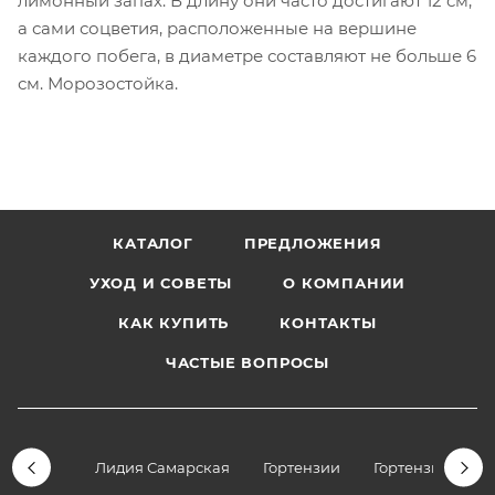
лимонный запах. В длину они часто достигают 12 см,
а сами соцветия, расположенные на вершине
каждого побега, в диаметре составляют не больше 6
см. Морозостойка.
КАТАЛОГ
ПРЕДЛОЖЕНИЯ
УХОД И СОВЕТЫ
О КОМПАНИИ
КАК КУПИТЬ
КОНТАКТЫ
ЧАСТЫЕ ВОПРОСЫ
Лидия Самарская
Гортензии
Гортензии дре