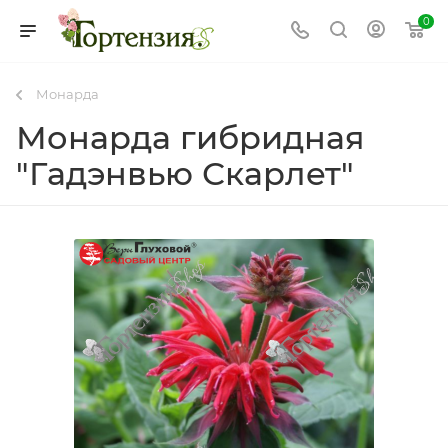
0
Монарда
Монарда гибридная
"Гадэнвью Скарлет"