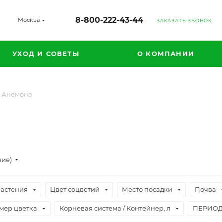
8-800-222-43-44
Москва
ЗАКАЗАТЬ ЗВОНОК
УХОД И СОВЕТЫ
О КОМПАНИИ
Анемона
ние)
растения
Цвет соцветий
Место посадки
Почва
мер цветка
Корневая система / Контейнер, л
ПЕРИОД 