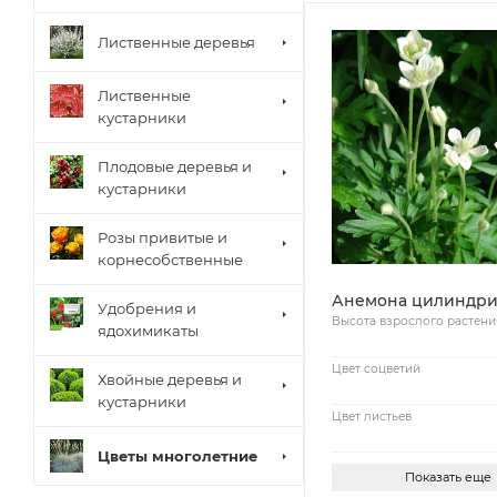
Лиственные деревья
Лиственные
кустарники
Плодовые деревья и
кустарники
Розы привитые и
корнесобственные
Анемона цилиндри
Удобрения и
Высота взрослого растени
ядохимикаты
Цвет соцветий
Хвойные деревья и
кустарники
Цвет листьев
Цветы многолетние
Показать еще