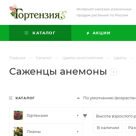
Интернет-магазин розничных
продаж растений по России
КАТАЛОГ
АКЦИИ
—
—
—
—
Главная
Каталог
Цветы многолетние
Цветы
Саженцы анемоны
1
По умолчанию (возраста
КАТАЛОГ
Гортензии
Высота взрослого 
В наличии
Раз
Лианы