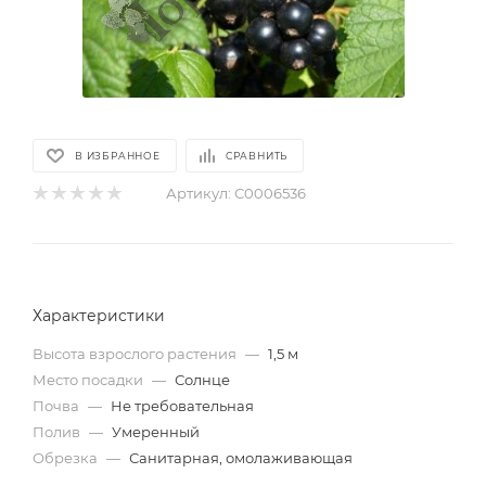
В ИЗБРАННОЕ
СРАВНИТЬ
Артикул:
С0006536
Характеристики
Высота взрослого растения
—
1,5 м
Место посадки
—
Солнце
Почва
—
Не требовательная
Полив
—
Умеренный
Обрезка
—
Санитарная, омолаживающая