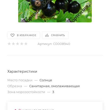
В ИЗБРАННОЕ
СРАВНИТЬ
Артикул:
С0008940
Характеристики
Место посадки
—
Солнце
Обрезка
—
Санитарная, омолаживающая
Зона морозостойкости
—
3