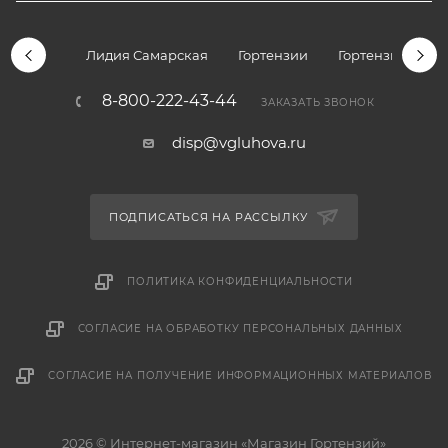
Лидия Самарская
Гортензии
Гортензии дре
8-800-222-43-44
ЗАКАЗАТЬ ЗВОНОК
disp@vgluhova.ru
ПОДПИСАТЬСЯ НА РАССЫЛКУ
ПОЛИТИКА КОНФИДЕНЦИАЛЬНОСТИ
СОГЛАСИЕ НА ОБРАБОТКУ ПЕРСОНАЛЬНЫХ ДАННЫХ
СОГЛАСИЕ НА ПОЛУЧЕНИЕ ИНФОРМАЦИОННЫХ МАТЕРИАЛОВ
2026 © Интернет-магазин «Магазин Гортензий»