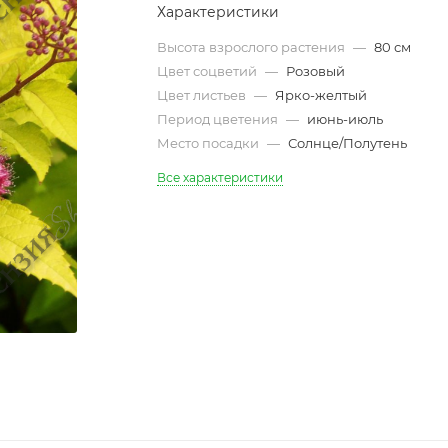
Характеристики
Высота взрослого растения
—
80 см
Цвет соцветий
—
Розовый
Цвет листьев
—
Ярко-желтый
Период цветения
—
июнь-июль
Место посадки
—
Солнце/Полутень
Все характеристики