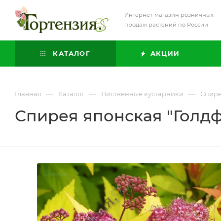
Интернет-магазин розничных
продаж растений по России
КАТАЛОГ
АКЦИИ
—
—
—
Главная
Каталог
Лиственные кустарники
Спир
Спирея японская "Голд