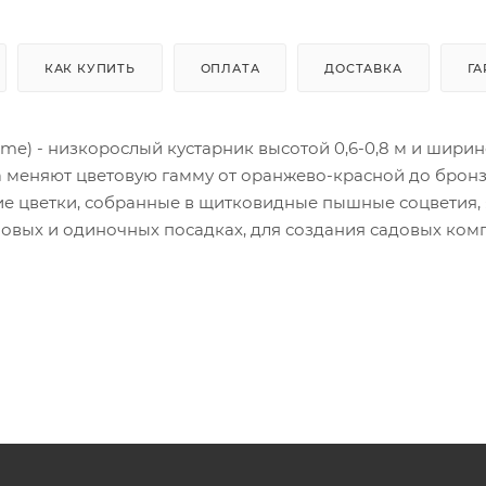
КАК КУПИТЬ
ОПЛАТА
ДОСТАВКА
ГА
ame) - низкорослый кустарник высотой 0,6-0,8 м и ширино
она меняют цветовую гамму от оранжево-красной до брон
кие цветки, собранные в щитковидные пышные соцветия,
пповых и одиночных посадках, для создания садовых ком