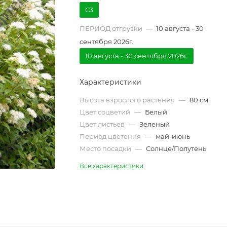
С3
ПЕРИОД отгрузки
—
10 августа - 30
сентября 2026г.
10 августа - 30 сентября 2026г.
Характеристики
Высота взрослого растения
—
80 см
Цвет соцветий
—
Белый
Цвет листьев
—
Зеленый
Период цветения
—
май-июнь
Место посадки
—
Солнце/Полутень
Все характеристики