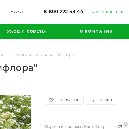
8-800-222-43-44
Москва
ЗАКАЗАТЬ ЗВОНОК
УХОД И СОВЕТЫ
О КОМПАНИИ
—
ея
Спирея японская "Альбифлора"
ифлора"
В ИЗБРАННОЕ
СРАВНИТЬ
?
Корневая система / Контейнер, л
—
С3