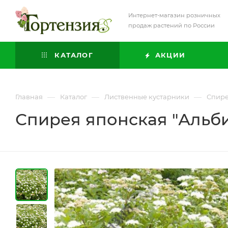
Интернет-магазин розничных
продаж растений по России
КАТАЛОГ
АКЦИИ
—
—
—
Главная
Каталог
Лиственные кустарники
Спир
Спирея японская "Альб