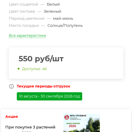
Цвет соцветий
—
Белый
Цвет листьев
—
Зеленый
Период цветения
—
май-июнь
Место посадки
—
Солнце/Полутень
Все характеристики
550
руб
/шт
Доступно: 46
Текущие периоды отгрузок
10 августа - 30 сентября 2026 год
Акция
При покупке 3 растений