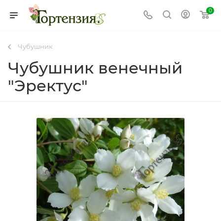
0
Чубушник
Чубушник венечный
"Эректус"