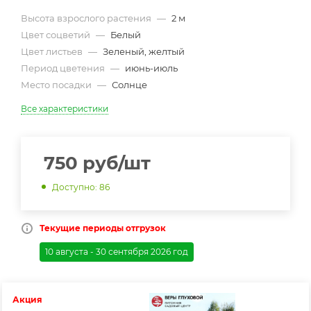
Высота взрослого растения
—
2 м
Цвет соцветий
—
Белый
Цвет листьев
—
Зеленый, желтый
Период цветения
—
июнь-июль
Место посадки
—
Солнце
Все характеристики
750
руб
/шт
Доступно: 86
Текущие периоды отгрузок
10 августа - 30 сентября 2026 год
Акция