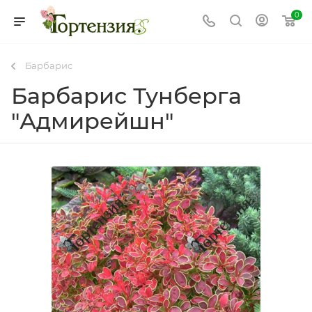
0
Барбарис
Барбарис Тунберга
"Адмирейшн"