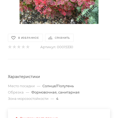
В ИЗБРАННОЕ
СРАВНИТЬ
Артикул:
00015330
Характеристики
Место посадки
—
Солнце/Полутень
Обрезка
—
Формовочная, санитарная
Зона морозостойкости
—
4