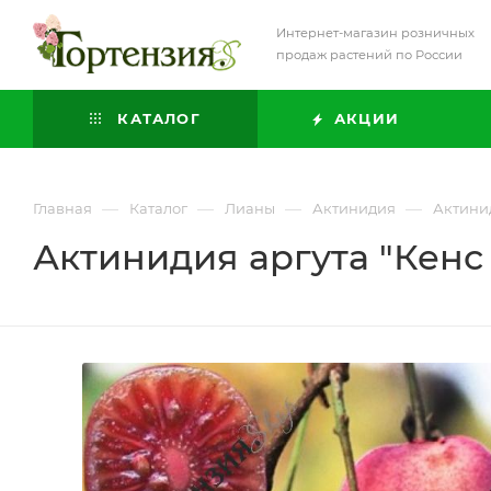
Интернет-магазин розничных
продаж растений по России
КАТАЛОГ
АКЦИИ
—
—
—
—
Главная
Каталог
Лианы
Актинидия
Актинид
Актинидия аргута "Кенс