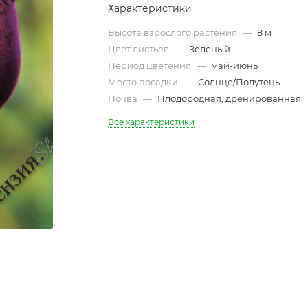
Характеристики
Высота взрослого растения
—
8 м
Цвет листьев
—
Зеленый
Период цветения
—
май-июнь
Место посадки
—
Солнце/Полутень
Почва
—
Плодородная, дренированная
Все характеристики