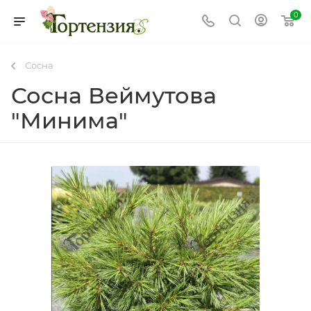
0
Сосна
Сосна Веймутова
"Минима"