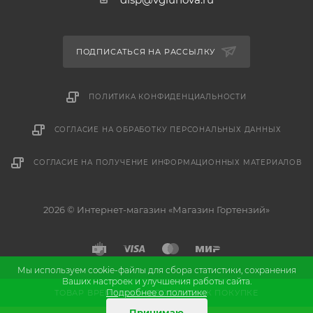
ПОДПИСАТЬСЯ НА РАССЫЛКУ
ПОЛИТИКА КОНФИДЕНЦИАЛЬНОСТИ
СОГЛАСИЕ НА ОБРАБОТКУ ПЕРСОНАЛЬНЫХ ДАННЫХ
СОГЛАСИЕ НА ПОЛУЧЕНИЕ ИНФОРМАЦИОННЫХ МАТЕРИАЛОВ
2026 © Интернет-магазин «Магазин Гортензий»
Мы используем cookie-файлы для сбора статистики, сохранения
Ваших настроек и улучшения работы сайта.
и
Разработка
продвижение сайта
Подробнее о политике
ТОВАР ВРЕМЕННО НЕДОСТУПЕН К ПОКУПКЕ
Принимаю