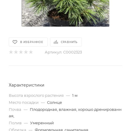
В ИЗБРАННОЕ
СРАВНИТЬ
Артикул:
С0002323
Характеристики
Высота взрослого растения
—
1 м
Место посадки
—
Солнце
Почва
—
Плодородная, влажная, хорошо дренированн
ая,
Полив
—
Умеренный
Обрезка
—
Формовочная, санитарная