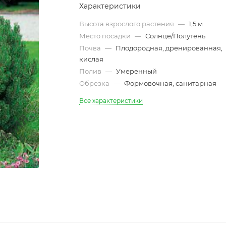
Характеристики
Высота взрослого растения
—
1,5 м
Место посадки
—
Солнце/Полутень
Почва
—
Плодородная, дренированная,
кислая
Полив
—
Умеренный
Обрезка
—
Формовочная, санитарная
Все характеристики