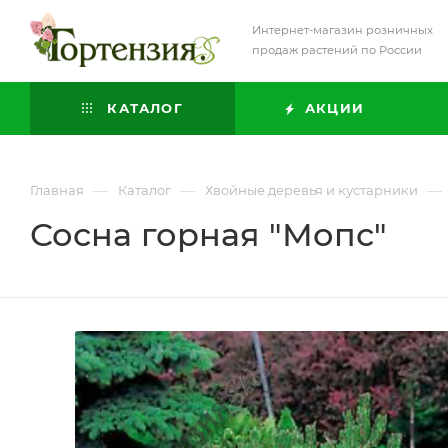
Интернет-магазин розничных
продаж растений по России
КАТАЛОГ
АКЦИИ
—
—
—
Главная
Каталог
Хвойные деревья и кустарники
Сосна горная "Мопс"