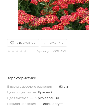
В ИЗБРАННОЕ
СРАВНИТЬ
Артикул:
00011427
Характеристики
Высота взрослого растения
—
60 см
Цвет соцветий
—
Красный
Цвет листьев
—
Ярко-зеленый
Период цветения
—
июль-август