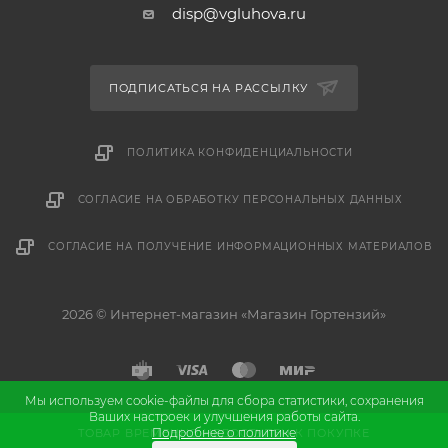
disp@vgluhova.ru
ПОДПИСАТЬСЯ НА РАССЫЛКУ
ПОЛИТИКА КОНФИДЕНЦИАЛЬНОСТИ
СОГЛАСИЕ НА ОБРАБОТКУ ПЕРСОНАЛЬНЫХ ДАННЫХ
СОГЛАСИЕ НА ПОЛУЧЕНИЕ ИНФОРМАЦИОННЫХ МАТЕРИАЛОВ
2026 © Интернет-магазин «Магазин Гортензий»
Мы используем cookie-файлы для сбора статистики, сохранения
Ваших настроек и улучшения работы сайта.
и
Разработка
продвижение сайта
Подробнее о политике
ТОВАР ВРЕМЕННО НЕДОСТУПЕН К ПОКУПКЕ