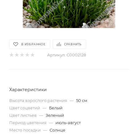
В ИЗБРАННОЕ
СРАВНИТЬ
Артикул:
С0002128
Характеристики
Высота взрослого растения
—
50 см
Цвет соцветий
—
Белый
Цвет листьев
—
Зеленый
Период цветения
—
июль-август
Место посадки
—
Солнце