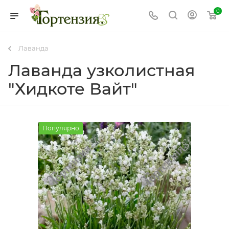
0
Лаванда
Лаванда узколистная
"Хидкоте Вайт"
Популярно