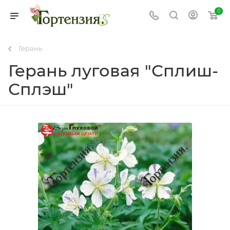
0
Герань
Герань луговая "Сплиш-
Сплэш"