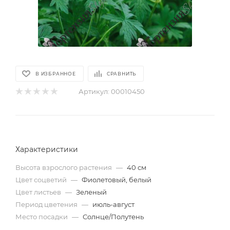
В ИЗБРАННОЕ
СРАВНИТЬ
Артикул:
00010450
Характеристики
Высота взрослого растения
—
40 см
Цвет соцветий
—
Фиолетовый, белый
Цвет листьев
—
Зеленый
Период цветения
—
июль-август
Место посадки
—
Солнце/Полутень