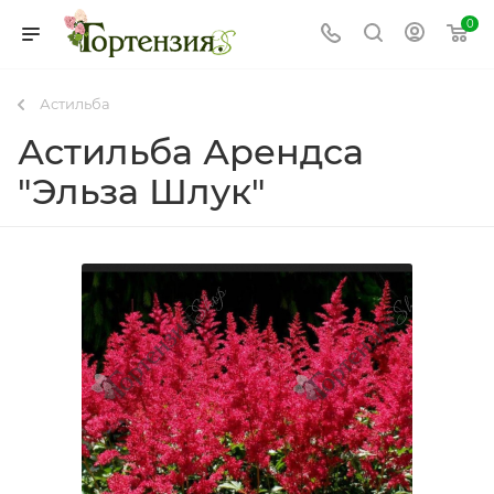
0
Астильба
Астильба Арендса
"Эльза Шлук"