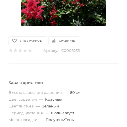
В ИЗБРАННОЕ
СРАВНИТЬ
Артикул:
С0006235
Характеристики
Высота взрослого растения
—
80 см
Цвет соцветий
—
Красный
Цвет листьев
—
Зеленый
Период цветения
—
июль-август
Место посадки
—
Полутень/Тень