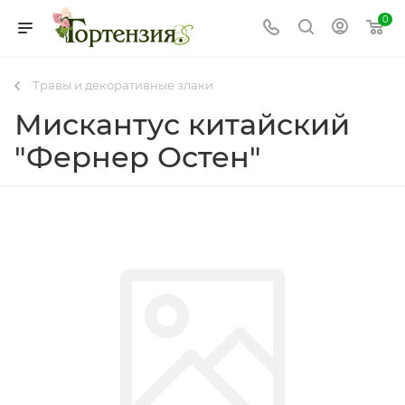
0
Травы и декоративные злаки
Мискантус китайский
"Фернер Остен"