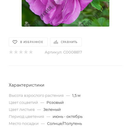
В ИЗБРАННОЕ
СРАВНИТЬ
Артикул:
С0008817
Характеристики
Высота взрослого растения
—
1,5 м
Цвет соцветий
—
Розовый
Цвет листьев
—
Зеленый
Период цветения
—
июнь - октябрь
Место посадки
—
Солнце/Полутень