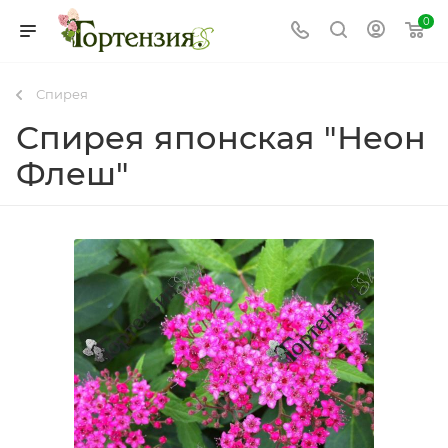
0
Спирея
Спирея японская "Неон
Флеш"