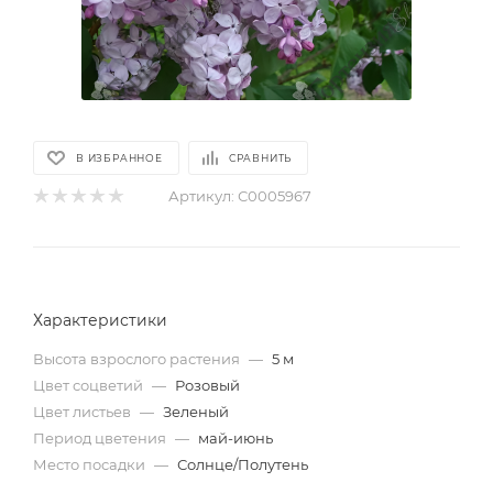
В ИЗБРАННОЕ
СРАВНИТЬ
Артикул:
С0005967
Характеристики
Высота взрослого растения
—
5 м
Цвет соцветий
—
Розовый
Цвет листьев
—
Зеленый
Период цветения
—
май-июнь
Место посадки
—
Солнце/Полутень