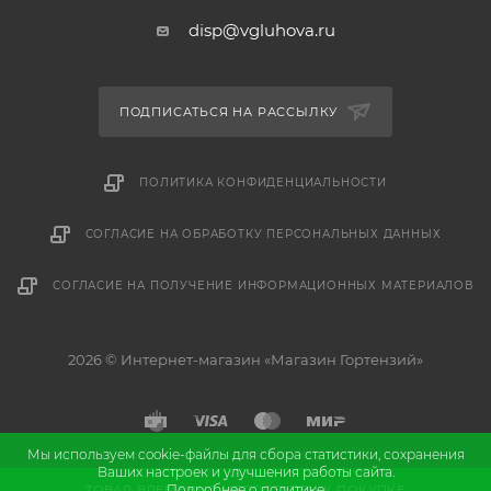
disp@vgluhova.ru
ПОДПИСАТЬСЯ НА РАССЫЛКУ
ПОЛИТИКА КОНФИДЕНЦИАЛЬНОСТИ
СОГЛАСИЕ НА ОБРАБОТКУ ПЕРСОНАЛЬНЫХ ДАННЫХ
СОГЛАСИЕ НА ПОЛУЧЕНИЕ ИНФОРМАЦИОННЫХ МАТЕРИАЛОВ
2026 © Интернет-магазин «Магазин Гортензий»
Мы используем cookie-файлы для сбора статистики, сохранения
Ваших настроек и улучшения работы сайта.
и
Разработка
продвижение сайта
Подробнее о политике
ТОВАР ВРЕМЕННО НЕДОСТУПЕН К ПОКУПКЕ