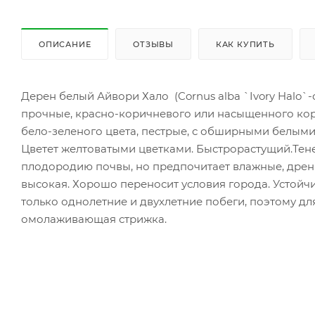
ОПИСАНИЕ
ОТЗЫВЫ
КАК КУПИТЬ
Дерен белый Айвори Хало (Cornus alba `Ivory Halo`-
прочные, красно-коричневого или насыщенного кора
бело-зеленого цвета, пестрые, с обширными белым
Цветет желтоватыми цветками. Быстрорастущий.Тене
плодородию почвы, но предпочитает влажные, дрени
высокая. Хорошо переносит условия города. Устой
только однолетние и двухлетние побеги, поэтому д
омолаживающая стрижка.