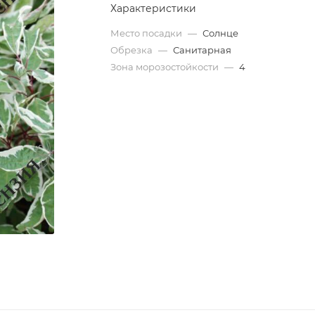
Характеристики
Место посадки
—
Солнце
Обрезка
—
Санитарная
Зона морозостойкости
—
4