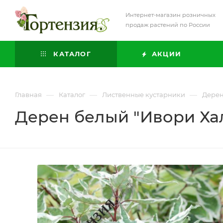
Интернет-магазин розничных
продаж растений по России
КАТАЛОГ
АКЦИИ
—
—
—
Главная
Каталог
Лиственные кустарники
Дере
Дерен белый "Ивори Ха