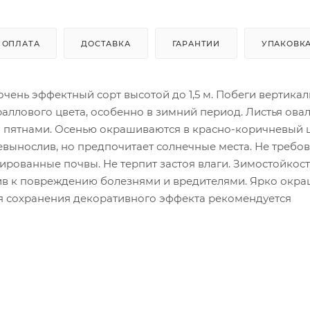
ОПЛАТА
ДОСТАВКА
ГАРАНТИИ
УПАКОВК
очень эффектный сорт высотой до 1,5 м. Побеги вертикал
ллового цвета, особенно в зимний период. Листья овал
и пятнами. Осенью окрашиваются в красно-коричневый ц
вынослив, но предпочитает солнечные места. Не требов
рованные почвы. Не терпит застоя влаги. Зимостойкост
чив к повреждению болезнями и вредителями. Ярко окр
ля сохранения декоративного эффекта рекомендуется