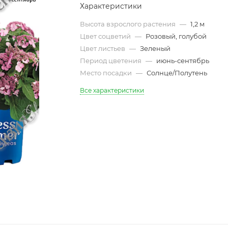
Характеристики
Высота взрослого растения
—
1,2 м
Цвет соцветий
—
Розовый, голубой
Цвет листьев
—
Зеленый
Период цветения
—
июнь-сентябрь
Место посадки
—
Солнце/Полутень
Все характеристики