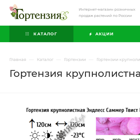
Интернет-магазин розничных
продаж растений по России
КАТАЛОГ
АКЦИИ
—
—
—
Главная
Каталог
Гортензии
Гортензии крупнол
Гортензия крупнолистн