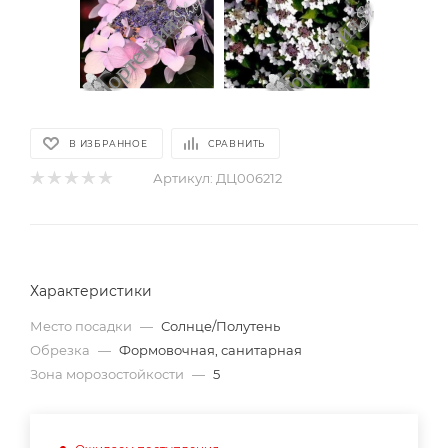
В ИЗБРАННОЕ
СРАВНИТЬ
Артикул:
ДЦ006212
Характеристики
Место посадки
—
Солнце/Полутень
Обрезка
—
Формовочная, санитарная
Зона морозостойкости
—
5