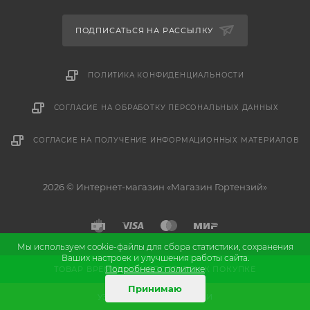
ПОДПИСАТЬСЯ НА РАССЫЛКУ
ПОЛИТИКА КОНФИДЕНЦИАЛЬНОСТИ
СОГЛАСИЕ НА ОБРАБОТКУ ПЕРСОНАЛЬНЫХ ДАННЫХ
СОГЛАСИЕ НА ПОЛУЧЕНИЕ ИНФОРМАЦИОННЫХ МАТЕРИАЛОВ
2026 © Интернет-магазин «Магазин Гортензий»
Мы используем cookie-файлы для сбора статистики, сохранения
Ваших настроек и улучшения работы сайта.
и
Разработка
продвижение сайта
Подробнее о политике
ТОВАР ВРЕМЕННО НЕДОСТУПЕН К ПОКУПКЕ
Принимаю
УЗНАТЬ О ПОСТУПЛЕНИИ