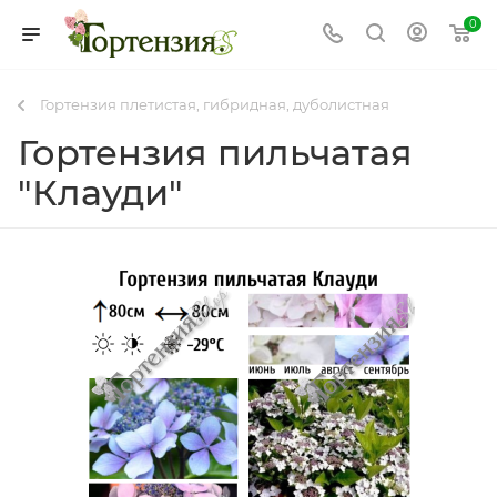
0
Гортензия плетистая, гибридная, дуболистная
Гортензия пильчатая
"Клауди"