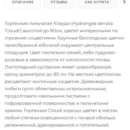
ОПИСАНИЕ
ОТЗЫВЫ
КАК КУПИТЬ
О
Гортензия пильчатая Клауди (Hydrangea serrata
'Cloudi') высотой до 80см, цветет интересными по
строению соцветиями. Крупные бесплодные цветки
своеобразной юбочкой окружают центральные
плодущие. Цвет пастельно-синий, либо пудрово-
розовые в зависимости от кислотности почвы.
Листопадный кустарник имеет шарообразную
крону диаметром до 80 см. На жестких цветоносах
расцветают зонтичные соцветия. Древовидные
побеги густо облиственны остроконечными,
продолговато-овальными листьями с
гофрированной поверхностью и пильчатыми
краями. Гортензия Cloudi хорошо цветет в местах
любой степени освещенности с почвой обильно
увлажненной, дренированной и питательной.