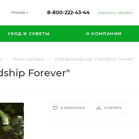
8-800-222-43-44
Москва
ЗАКАЗАТЬ ЗВОНОК
УХОД И СОВЕТЫ
О КОМПАНИИ
—
—
ые
Розы сортовые
Роза флорибунда "Friendship Forever"
ship Forever"
В ИЗБРАННОЕ
СРАВНИТЬ