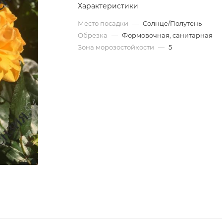
Характеристики
Место посадки
—
Солнце/Полутень
Обрезка
—
Формовочная, санитарная
Зона морозостойкости
—
5