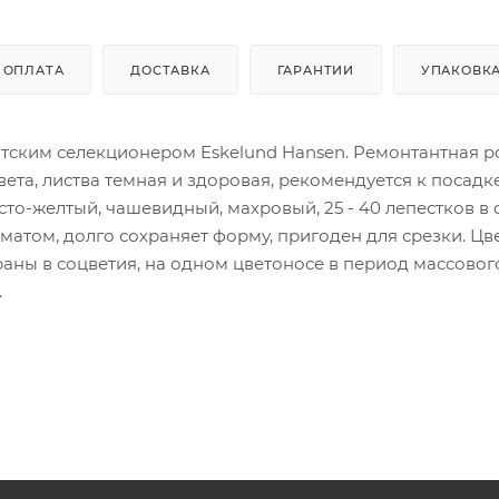
ОПЛАТА
ДОСТАВКА
ГАРАНТИИ
УПАКОВК
датским селекционером Eskelund Hansen. Ремонтантная р
вета, листва темная и здоровая, рекомендуется к посадк
то-желтый, чашевидный, махровый, 25 - 40 лепестков в
роматом, долго сохраняет форму, пригоден для срезки. Цв
раны в соцветия, на одном цветоносе в период массовог
.