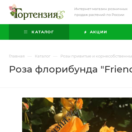
Интернет-магазин розничных
продаж растений по России
КАТАЛОГ
АКЦИИ
—
—
Главная
Каталог
Розы привитые и корнесобственн
Роза флорибунда "Friend