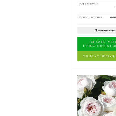
Цвет соцветий
Период цветения
июн
Показать еще
ТОВАР ВРЕМЕН
НЕДОСТУПЕН К ПО
УЗНАТЬ О ПОСТУП