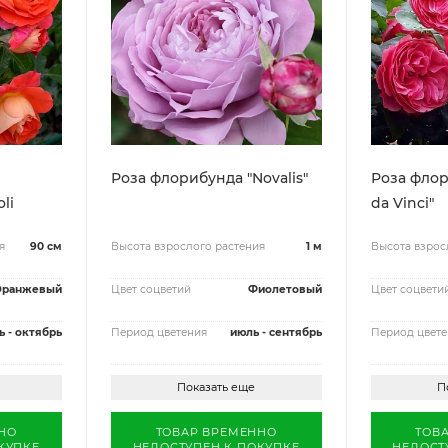
Роза флорибунда "Novalis"
Роза флор
li
da Vinci"
я
90 см
Высота взрослого растения
1 м
Высота взрос
Оранжевый
Цвет соцветий
Фиолетовый
Цвет соцвети
ь - октябрь
Период цветения
июль - сентябрь
Период цвете
Показать еще
П
НО
ТОВАР ВРЕМЕННО
ТОВ
КУПКЕ
НЕДОСТУПЕН К ПОКУПКЕ
НЕДОСТ