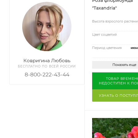
Роза флорибунда
"Taxandria"
Высота взрослого растени
Цвет соцветий
Период цветения
июн
Ковригина Любовь
Показать еще
БЕСПЛАТНО ПО ВСЕЙ РОССИИ
8-800-222-43-44
ТОВАР ВРЕМЕН
НЕДОСТУПЕН К ПО
УЗНАТЬ О ПОСТУП