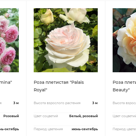
mina"
Роза плетистая "Palais
Роза плети
Royal"
Beauty"
я
3 м
Высота взрослого растения
3 м
Высота взрос
Розовый
Цвет соцветий
Белый, розовый
Цвет соцвети
нь-октябрь
Период цветения
июнь-сентябрь
Период цвете