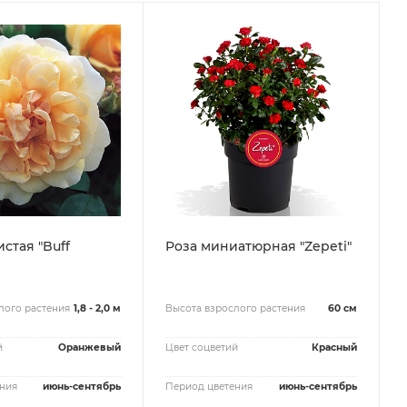
стая "Buff
Роза миниатюрная "Zepeti"
лого растения
1,8 - 2,0 м
Высота взрослого растения
60 см
й
Оранжевый
Цвет соцветий
Красный
ния
июнь-сентябрь
Период цветения
июнь-сентябрь