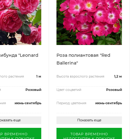
ибунда "Leonard
Роза полиантовая "Red
Ballerina"
лого растения
1 м
Высота взрослого растения
1,2 м
й
Розовый
Цвет соцветий
Розовый
ния
июнь-сентябрь
Период цветения
июнь-сентябрь
оказать еще
Показать еще
АР ВРЕМЕННО
ТОВАР ВРЕМЕННО
УПЕН К ПОКУПКЕ
НЕДОСТУПЕН К ПОКУПКЕ