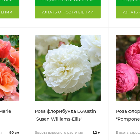
ЛЕНИИ
УЗНАТЬ О ПОСТУПЛЕНИИ
УЗНАТЬ
Marie
Роза флорибунда D.Austin
Роза фло
"Susan Williams-Ellis"
"Pomponel
я
90 см
Высота взрослого растения
1,2 м
Высота взрос