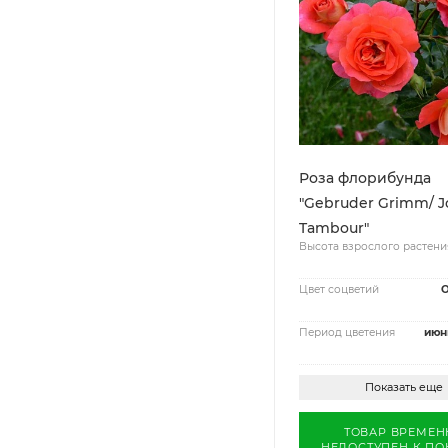
Роза флорибунда
"Gebruder Grimm/ Jo
Tambour"
Высота взрослого растени
Цвет соцветий
Период цветения
июн
Показать еще
ТОВАР ВРЕМЕН
НЕДОСТУПЕН К ПО