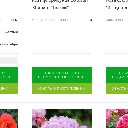
Роза флорибунда D.Austin
Роза флор
"Graham Thomas"
"Bring me
я
1,2 м
Зона морозостойкости
5
Зона морозос
Желтый
ь - октябрь
НО
ТОВАР ВРЕМЕННО
ТОВ
КУПКЕ
НЕДОСТУПЕН К ПОКУПКЕ
НЕДОСТ
ЛЕНИИ
УЗНАТЬ О ПОСТУПЛЕНИИ
УЗНАТЬ