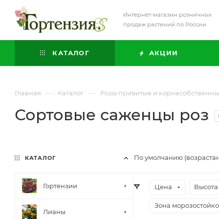
Интернет-магазин розничных
продаж растений по России
КАТАЛОГ
АКЦИИ
—
—
Главная
Каталог
Розы привитые и корнесобственн
Сортовые саженцы роз
По умолчанию (возраста
КАТАЛОГ
Гортензии
Цена
Высота
Зона морозостойко
Лианы