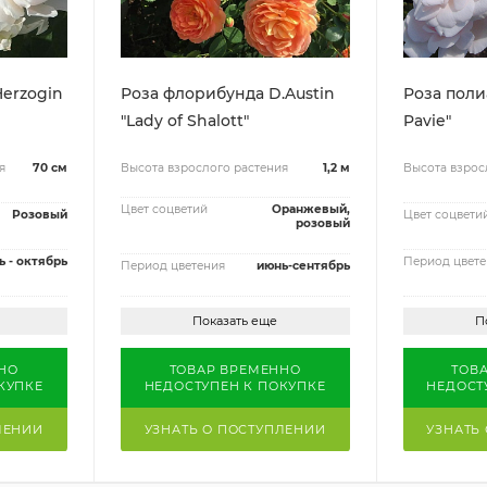
Herzogin
Роза флорибунда D.Austin
Роза поли
"Lady of Shalott"
Pavie"
я
70 см
Высота взрослого растения
1,2 м
Высота взрос
Цвет соцветий
Оранжевый,
Розовый
Цвет соцвети
розовый
ь - октябрь
Период цвете
Период цветения
июнь-сентябрь
Показать еще
П
НО
ТОВАР ВРЕМЕННО
ТОВ
КУПКЕ
НЕДОСТУПЕН К ПОКУПКЕ
НЕДОСТ
ЛЕНИИ
УЗНАТЬ О ПОСТУПЛЕНИИ
УЗНАТЬ