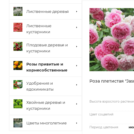
Лиственные деревья
Лиственные
кустарники
Плодовые деревья и
кустарники
Розы привитые и
корнесобственные
Роза плетистая "Jas
Удобрения и
ядохимикаты
Высота взрослого растени
Хвойные деревья и
кустарники
Цвет соцветий
Цветы многолетние
Период цветения
ию