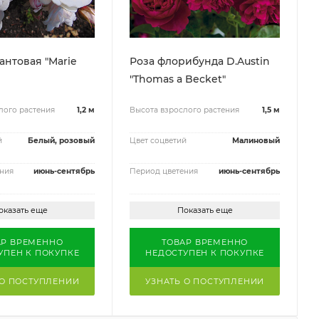
антовая "Marie
Роза флорибунда D.Austin
"Thomas a Becket"
лого растения
1,2 м
Высота взрослого растения
1,5 м
й
Белый, розовый
Цвет соцветий
Малиновый
ния
июнь-сентябрь
Период цветения
июнь-сентябрь
оказать еще
Показать еще
АР ВРЕМЕННО
ТОВАР ВРЕМЕННО
УПЕН К ПОКУПКЕ
НЕДОСТУПЕН К ПОКУПКЕ
 О ПОСТУПЛЕНИИ
УЗНАТЬ О ПОСТУПЛЕНИИ