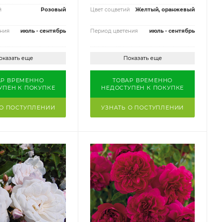
й
Розовый
Цвет соцветий
Желтый, оранжевый
ния
июль - сентябрь
Период цветения
июль - сентябрь
оказать еще
Показать еще
АР ВРЕМЕННО
ТОВАР ВРЕМЕННО
УПЕН К ПОКУПКЕ
НЕДОСТУПЕН К ПОКУПКЕ
 О ПОСТУПЛЕНИИ
УЗНАТЬ О ПОСТУПЛЕНИИ