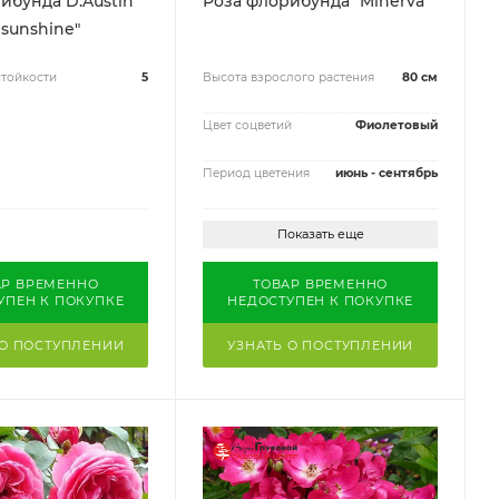
ибунда D.Austin
Роза флорибунда "Minerva"
 sunshine"
тойкости
5
Высота взрослого растения
80 см
Цвет соцветий
Фиолетовый
Период цветения
июнь - сентябрь
Показать еще
АР ВРЕМЕННО
ТОВАР ВРЕМЕННО
УПЕН К ПОКУПКЕ
НЕДОСТУПЕН К ПОКУПКЕ
 О ПОСТУПЛЕНИИ
УЗНАТЬ О ПОСТУПЛЕНИИ