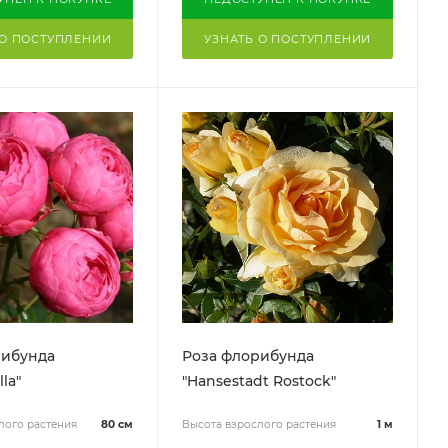
 О ПОСТУПЛЕНИИ
УЗНАТЬ О ПОСТУПЛЕНИИ
рибунда
Роза флорибунда
la"
"Hansestadt Rostock"
лого растения
80 см
Высота взрослого растения
1 м