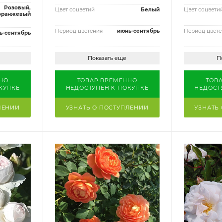
Розовый,
Цвет соцветий
Белый
Цвет соцвети
оранжевый
Период цветения
июнь-сентябрь
Период цвете
ь-сентябрь
Показать еще
П
НО
ТОВАР ВРЕМЕННО
ТОВ
КУПКЕ
НЕДОСТУПЕН К ПОКУПКЕ
НЕДОСТ
ЛЕНИИ
УЗНАТЬ О ПОСТУПЛЕНИИ
УЗНАТЬ