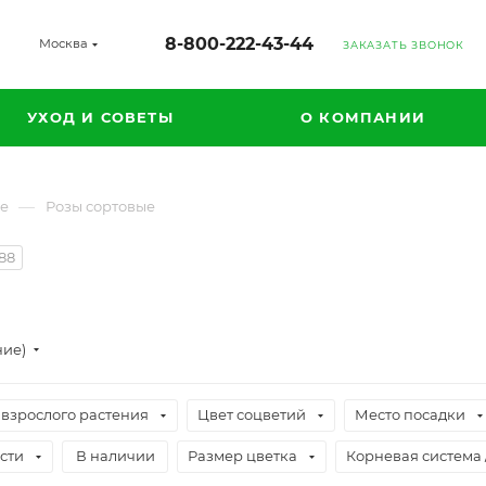
8-800-222-43-44
Москва
ЗАКАЗАТЬ ЗВОНОК
УХОД И СОВЕТЫ
О КОМПАНИИ
—
ые
Розы сортовые
88
ние)
 взрослого растения
Цвет соцветий
Место посадки
сти
В наличии
Размер цветка
Корневая система 